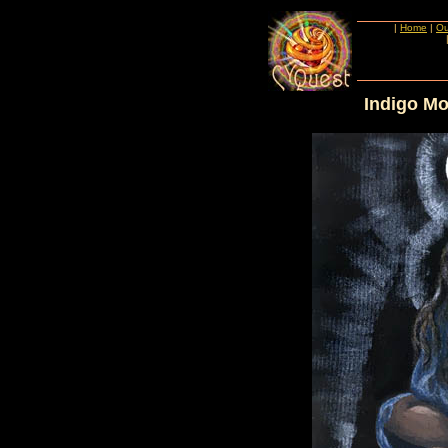
|
Home
|
Ou
Indigo M